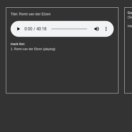
Ge
Titel: Remi van der Elzen
(Sa
Int
track list:
1.
Remi van der Elzen
(playing)