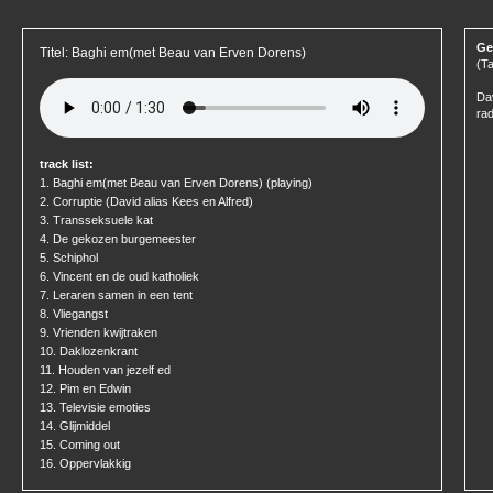
Ge
Titel: Baghi em(met Beau van Erven Dorens)
(Ta
Dav
rad
track list:
1.
Baghi em(met Beau van Erven Dorens)
(playing)
2.
Corruptie (David alias Kees en Alfred)
3.
Transseksuele kat
4.
De gekozen burgemeester
5.
Schiphol
6.
Vincent en de oud katholiek
7.
Leraren samen in een tent
8.
Vliegangst
9.
Vrienden kwijtraken
10.
Daklozenkrant
11.
Houden van jezelf ed
12.
Pim en Edwin
13.
Televisie emoties
14.
Glijmiddel
15.
Coming out
16.
Oppervlakkig