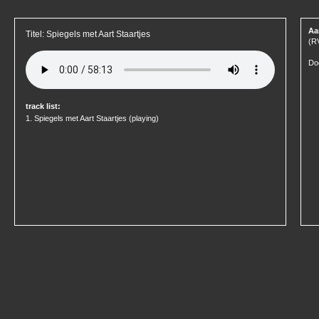
Aa
Titel: Spiegels met Aart Staartjes
(R
Do
track list:
1.
Spiegels met Aart Staartjes
(playing)