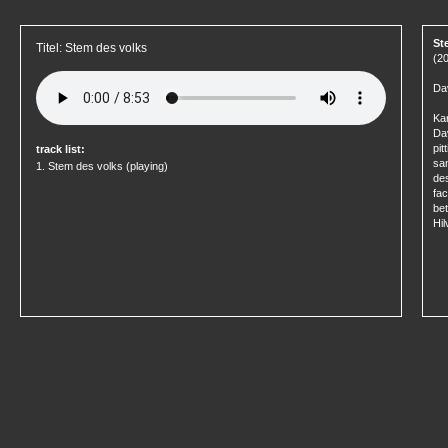
St
Titel: Stem des volks
(2
Dav
Kar
Dav
pi
track list:
sa
1.
Stem des volks
(playing)
des
fac
bet
Hi